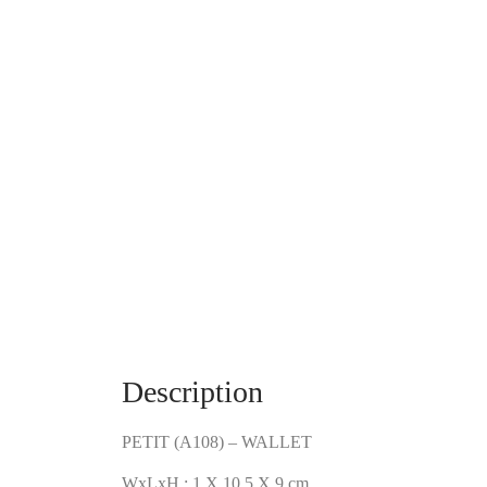
Description
PETIT (A108) – WALLET
WxLxH : 1 X 10.5 X 9 cm