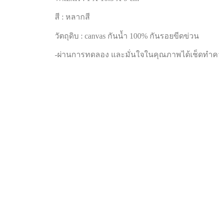
สี : หลากสี
วัตถุดิบ : canvas กันน้ำ 100% กันรอยขีดข่วน
-ผ่านการทดลอง และมั่นใจในคุณภาพได้เช็ดทำ
-กระเป๋าใส่นามบัตรสุดเก๋
-พกพาสะดวก
-แข็งแรงทนทาน อายุการใช้งานยาวนาน
–
ผ่านการทดลอง และมั่นใจในคุณภาพได้เช็ดทำ
Walk-in Shop ;
MBK
Central World
Central Eastville
Central Festival Hatyai
Icon siam
ช่องทางสั่งซื้ออื่นๆ